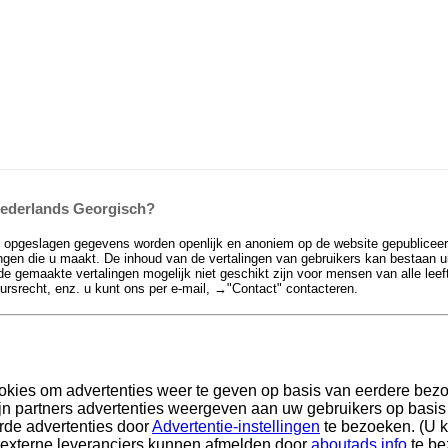
 Nederlands Georgisch?
e opgeslagen gegevens worden openlijk en anoniem op de website gepubliceer
en die u maakt. De inhoud van de vertalingen van gebruikers kan bestaan uit 
de gemaakte vertalingen mogelijk niet geschikt zijn voor mensen van alle leef
eursrecht, enz. u kunt ons per e-mail, →
"Contact"
contacteren.
okies om advertenties weer te geven op basis van eerdere bez
n partners advertenties weergeven aan uw gebruikers op basis v
rde advertenties door
Advertentie-instellingen
te bezoeken. (U k
 externe leveranciers kunnen afmelden door
aboutads.info
te be